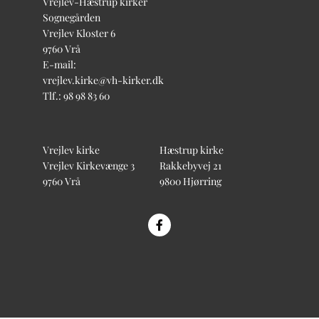
Vrejlev-Hæstrup kirker
Sognegården
Vrejlev Kloster 6
9760 Vrå
E-mail:
vrejlev.kirke@vh-kirker.dk
Tlf.: 98 98 83 60
Vrejlev kirke
Hæstrup kirke
Vrejlev Kirkevænge 3
Rakkebyvej 21
9760 Vrå
9800 Hjørring