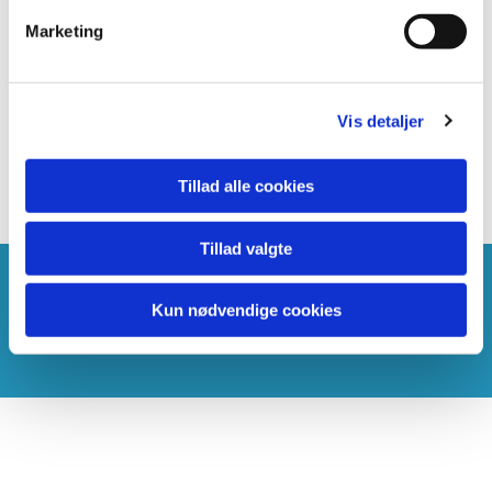
Marketing
Vis detaljer
Tillad alle cookies
Tillad valgte
Kun nødvendige cookies
Du vil måske også kunne lide...