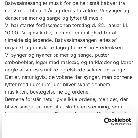
Babysalmesang er musik for de helt små babyer fra
ca. 2 mdr. til ca. 1 år og deres forældre. Vi synger og
danser salmer og sange og lytter til musik.
Vi har startet forårssæsonen torsdag d. 22. januar kl.
10.00 i Vrejlev kirke, men der er mulighed for at
tilmelde sig løbende. Babysalmesangen ledes af
organist og musikpædagog Lene Rom Frederiksen.
Vi synger og nynner salmer og sange, puster
sæbebobler, leger med rasleæg og tørklæder og lærer
nogle af vores smukke og elskede salmer og sange.
Det er, naturligvis, de voksne der synger, men børnene
lytter med i det rum, der bliver skabt gennem
musikken, bevægelserne og ordene.
Børnene forstår naturligvis ikke ordene, men det, der
bliver sunget er med til at skabe en stemning, som
børnene kan mærke. Børn og forældre får mulighed
for at blive fortrolige med kirkerummet. Du behøver
ikke være god til at synge. Dit barn synes nemlig at
din stemme er den smukkeste i verden.