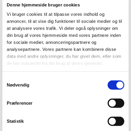
Denne hjemmeside bruger cookies
Vi mødes i kirken, hvor vi synger 30-45 minutter.
Vi bruger cookies til at tilpasse vores indhold og
Herefter går vi over i sognegården og snakker og
annoncer, til at vise dig funktioner til sociale medier og til
hygger. Vores søde hjælpere Hanne og Inger sørger
at analysere vores trafik. Vi deler også oplysninger om
for kaffe/te og brød.
din brug af vores hjemmeside med vores partnere inden
for sociale medier, annonceringspartnere og
Det er gratis at gå til babysalmesang, så mød op og
analysepartnere. Vores partnere kan kombinere disse
giv dig selv og dit barn en god oplevelse med sang og
data med andre oplysninger, du har givet dem, eller som
samvær.
de har indsamlet fra din brug af deres tjenester.
Tilmelding til Lene på 30129081 eller mail:
lenerom@mail.dk
Samtykkevalg
Nødvendig
Præferencer
Statistik