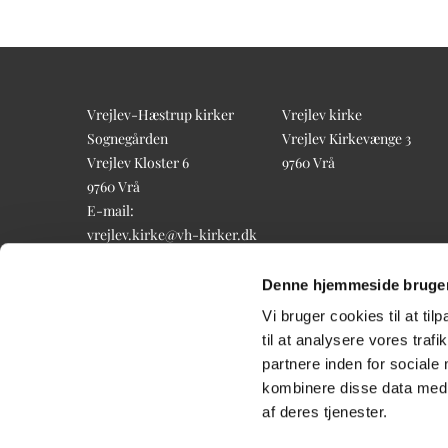
Vrejlev-Hæstrup kirker
Vrejlev kirke
Sognegården
Vrejlev Kirkevænge 3
Vrejlev Kloster 6
9760 Vrå
9760 Vrå
E-mail:
vrejlev.kirke@vh-kirker.dk
Tlf.: 98 98 83 60
Denne hjemmeside bruger
Vi bruger cookies til at til
til at analysere vores tra
partnere inden for sociale
kombinere disse data med a
af deres tjenester.