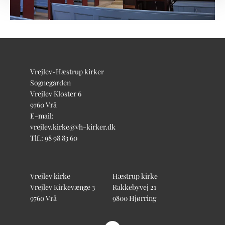
Vrejlev-Hæstrup kirker
Sognegården
Vrejlev Kloster 6
9760 Vrå
E-mail:
vrejlev.kirke@vh-kirker.dk
Tlf.: 98 98 83 60
Vrejlev kirke
Hæstrup kirke
Vrejlev Kirkevænge 3
Rakkebyvej 21
9760 Vrå
9800 Hjørring