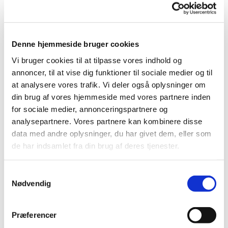
Legekirke maj 2025
Denne hjemmeside bruger cookies
Spagettigudstjeneste maj 2025
Vi bruger cookies til at tilpasse vores indhold og
annoncer, til at vise dig funktioner til sociale medier og til
Konfirmandernes egen højmesse
at analysere vores trafik. Vi deler også oplysninger om
din brug af vores hjemmeside med vores partnere inden
Sognegården Vrejlev udvalgte billeder
for sociale medier, annonceringspartnere og
analysepartnere. Vores partnere kan kombinere disse
2. påskedag
data med andre oplysninger, du har givet dem, eller som
de har indsamlet fra din brug af deres tjenester.
Skærtorsdag og forberedelser
Samtykkevalg
Nødvendig
Morgensang vinter 2025
Præferencer
Legekirke april 2025