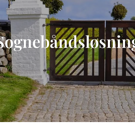
Sognebåndsløsnin