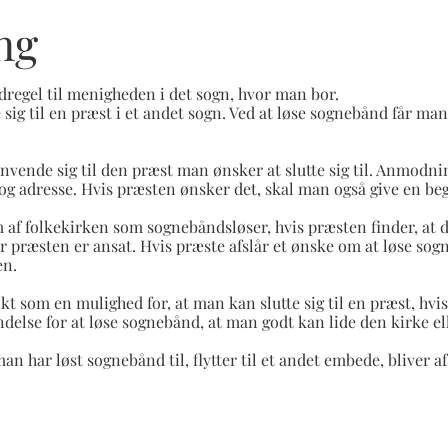
ng
regel til menigheden i det sogn, hvor man bor.
ig til en præst i et andet sogn. Ved at løse sognebånd får man 
vende sig til den præst man ønsker at slutte sig til. Anmodn
g adresse. Hvis præsten ønsker det, skal man også give en be
m af folkekirken som sognebåndsløser, hvis præsten finder, at d
or præsten er ansat. Hvis præste afslår et ønske om at løse sogn
en.
t som en mulighed for, at man kan slutte sig til en præst, hv
delse for at løse sognebånd, at man godt kan lide den kirke el
har løst sognebånd til, flytter til et andet embede, bliver afs