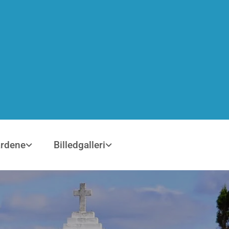
årdene
Billedgalleri