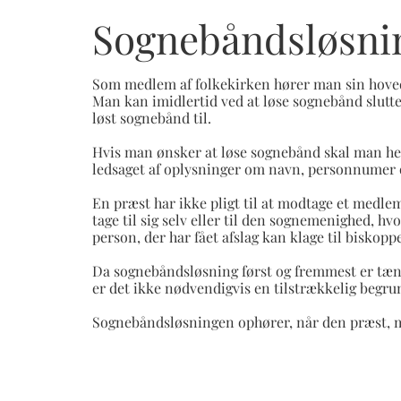
Sognebåndsløsni
Som medlem af folkekirken hører man sin hoved
Man kan imidlertid ved at løse sognebånd slutte s
løst sognebånd til.
Hvis man ønsker at løse sognebånd skal man hen
ledsaget af oplysninger om navn, personnumer o
En præst har ikke pligt til at modtage et medle
tage til sig selv eller til den sognemenighed, hv
person, der har fået afslag kan klage til biskopp
Da sognebåndsløsning først og fremmest er tænk
er det ikke nødvendigvis en tilstrækkelig begrun
Sognebåndsløsningen ophører, når den præst, man 