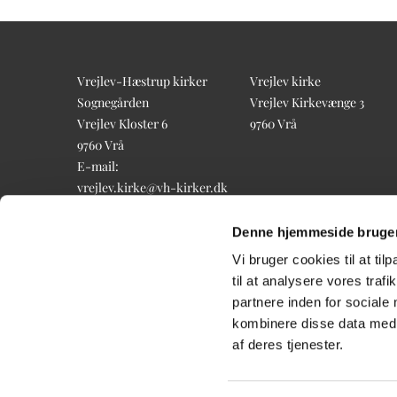
Vrejlev-Hæstrup kirker
Vrejlev kirke
Sognegården
Vrejlev Kirkevænge 3
Vrejlev Kloster 6
9760 Vrå
9760 Vrå
E-mail:
vrejlev.kirke@vh-kirker.dk
Tlf.: 98 98 83 60
Denne hjemmeside bruger
Vi bruger cookies til at til
til at analysere vores tra
partnere inden for sociale
kombinere disse data med a
af deres tjenester.