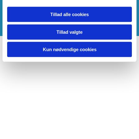
Du vil måske også kunne lide...
Tillad alle cookies
Tillad valgte
Kun nødvendige cookies