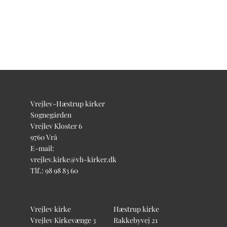
Vrejlev-Hæstrup kirker
Sognegården
Vrejlev Kloster 6
9760 Vrå
E-mail:
vrejlev.kirke@vh-kirker.dk
Tlf.: 98 98 83 60
Vrejlev kirke
Hæstrup kirke
Vrejlev Kirkevænge 3
Rakkebyvej 21