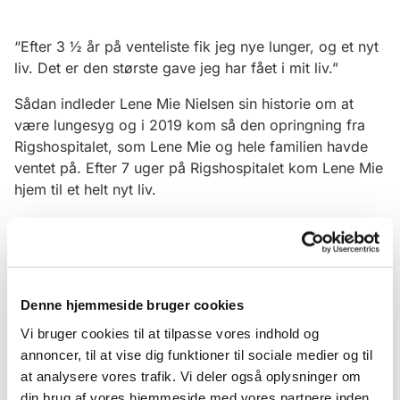
“Efter 3 ½ år på venteliste fik jeg nye lunger, og et nyt
liv. Det er den største gave jeg har fået i mit liv.”
Sådan indleder Lene Mie Nielsen sin historie om at
være lungesyg og i 2019 kom så den opringning fra
Rigshospitalet, som Lene Mie og hele familien havde
ventet på. Efter 7 uger på Rigshospitalet kom Lene Mie
hjem til et helt nyt liv.
Kom og hør hele Lene Mies historie om, at være
lungesyg og være lungetransplanteret.
Foredraget foregår i:
Denne hjemmeside bruger cookies
Vrejlev Sognegård torsdag den 24. september 2026
Vi bruger cookies til at tilpasse vores indhold og
kl. 19.00
annoncer, til at vise dig funktioner til sociale medier og til
Billetpris kr. 35, som er inkl. kaffe og kage
at analysere vores trafik. Vi deler også oplysninger om
din brug af vores hjemmeside med vores partnere inden