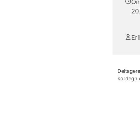
On
202
Er
Deltagere
kordegn o