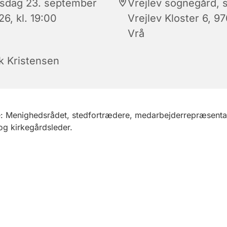
sdag 23. september
Vrejlev sognegård, s
6, kl. 19:00
Vrejlev Kloster 6, 9
Vrå
ik Kristensen
: Menighedsrådet, stedfortrædere, medarbejderrepræsenta
g kirkegårdsleder.