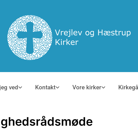
jeg ved
Kontakt
Vore kirker
Kirkeg
ighedsrådsmøde