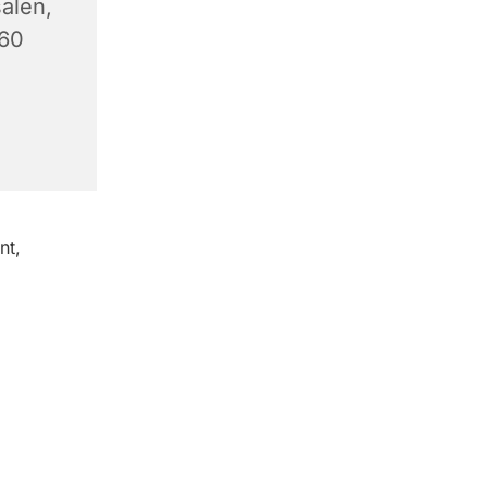
alen,
760
nt,